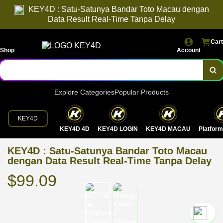
KEY4D : Satu-Satunya Bandar Toto Macau dengan
Data Result Real-Time Tanpa Delay
Cart
Shop
Account
Explore Categories
Popular Products
KEY4D
KEY4D 4D
KEY4D LOGIN
KEY4D MACAU
Platfor
KEY4D : Satu-Satunya Bandar Toto Macau
dengan Data Result Real-Time Tanpa Delay
$99.09
`2