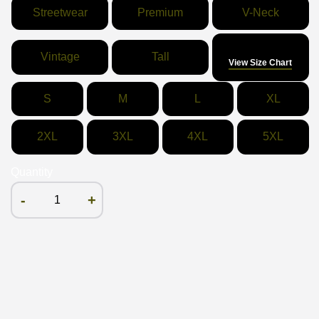
Streetwear
Premium
V-Neck
Size
Vintage
Tall
View Size Chart
S
M
L
XL
2XL
3XL
4XL
5XL
Quantity
-
+