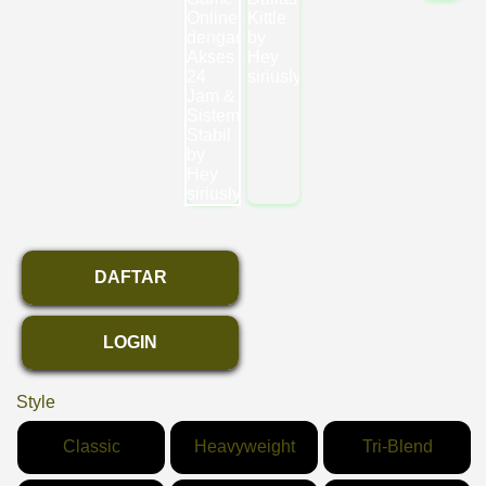
DAFTAR
LOGIN
Style
Classic
Heavyweight
Tri-Blend