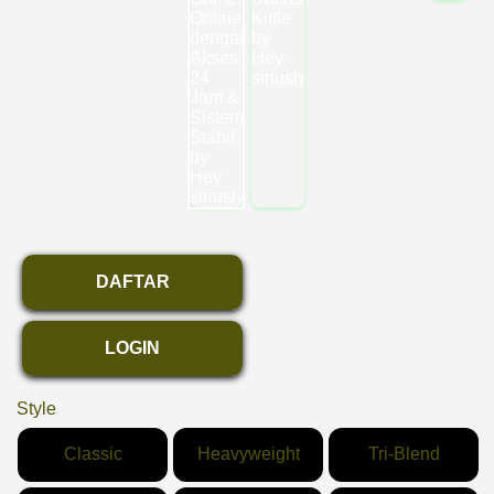
DAFTAR
LOGIN
Style
Classic
Heavyweight
Tri-Blend