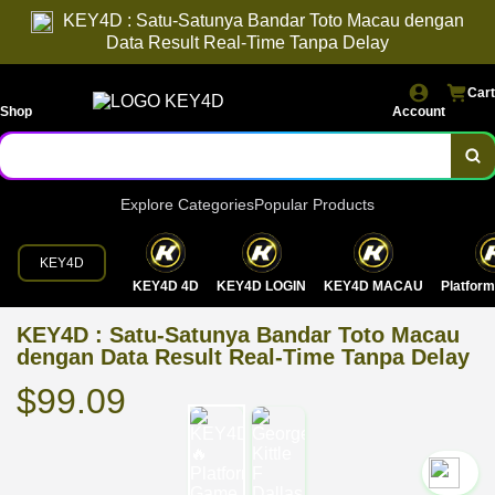
KEY4D : Satu-Satunya Bandar Toto Macau dengan
Data Result Real-Time Tanpa Delay
Cart
Shop
Account
Explore Categories
Popular Products
KEY4D
KEY4D 4D
KEY4D LOGIN
KEY4D MACAU
Platfor
KEY4D : Satu-Satunya Bandar Toto Macau
dengan Data Result Real-Time Tanpa Delay
$99.09
`2