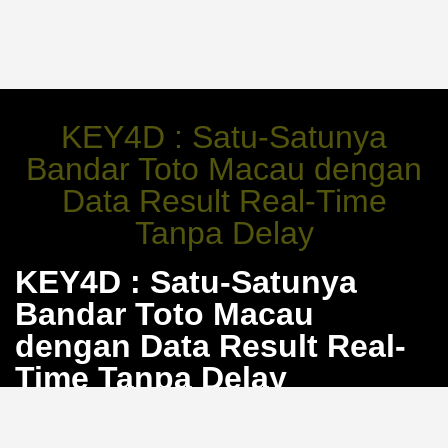
KEY4D : Satu-Satunya
Bandar Toto Macau dengan
Data Result Real-Time
Tanpa Delay
KEY4D : Satu-Satunya
Bandar Toto Macau
dengan Data Result Real-
Time Tanpa Delay
Hasil Toto Macau sering menjadi momok karena
keterlambatan atau data yang diutak-atik. KEY4D hadir