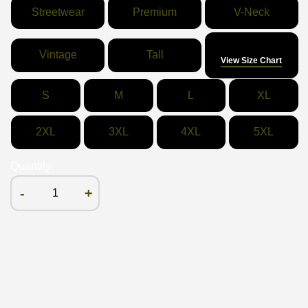
Streetwear
Premium
V-Neck
Size
Vintage
Tall
View Size Chart
S
M
L
XL
2XL
3XL
4XL
5XL
Quantity
-
+